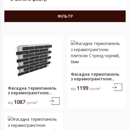
ФІЛЬТР
Фасадна термопанель
з керамогранітною
плиткою Стренд
1199
Фасадна термопанель
чорний, 6мм
2
від
грн/м
з керамогранітною
плиткою Стренд
1087
чорний, 6мм
2
від
грн/м