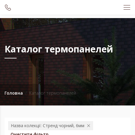
Каталог термопанелей
Головна
Каталог термопанелей
Назва колекції: Стренд чорний, 6мм
Очистити фільтр