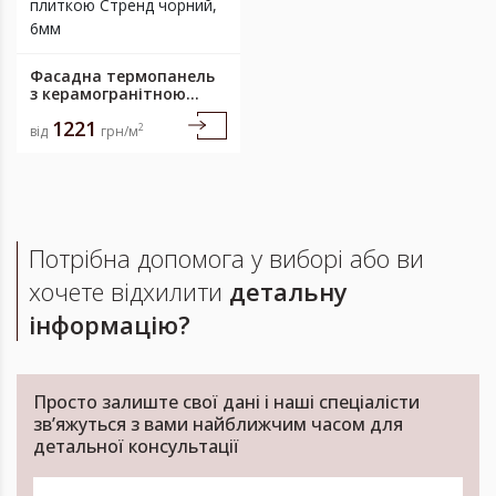
Фасадна термопанель
з керамогранітною
плиткою Стренд
1221
чорний, 6мм
2
від
грн/м
Потрібна допомога у виборі або ви
хочете відхилити
детальну
інформацію?
Просто залиште свої дані і наші спеціалісти
зв’яжуться з вами найближчим часом для
детальної консультації