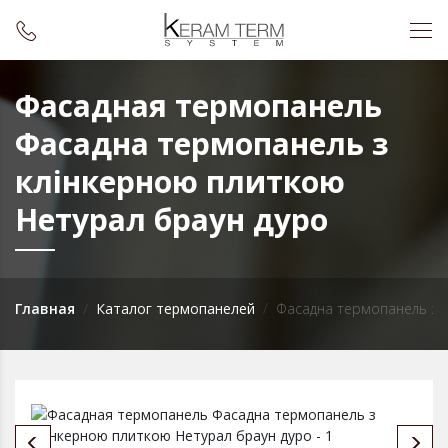
Фасадная термопанель
Фасадна термопанель з
клінкерною плиткою
Нетурал браун дуро
Главная
Каталог термопанелей
Фасадна термопанель з к