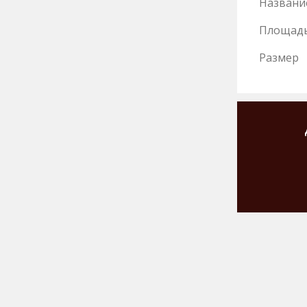
Названи
Площад
Размер