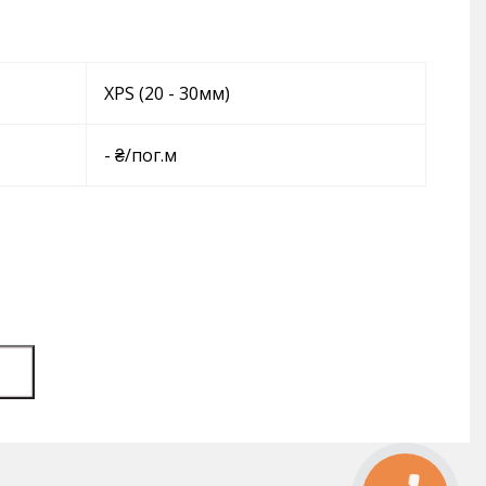
XPS (20 - 30мм)
- ₴/пог.м