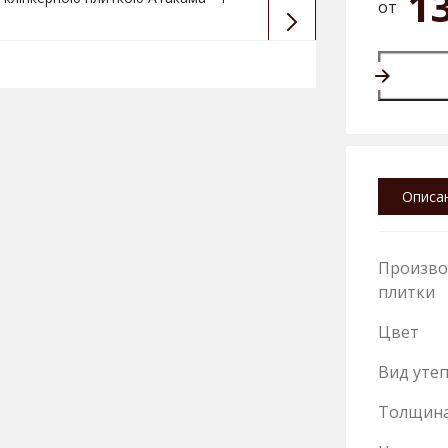
1
от
Описа
Произво
плитки
Цвет
Вид уте
Толщин