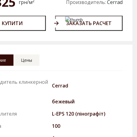
325
2
грн/м
Производитель:
Cerrad
КУПИТИ
ЗАКАЗАТЬ РАСЧЕТ
ние
Цены
дитель клинкерной
Cerrad
бежевый
плителя
L-EPS 120 (пінографіт)
а
100