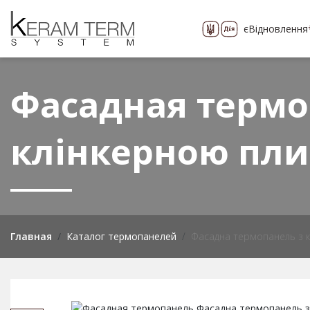
єВідновлення
Про компанию
Каталог
более 400 видо
Фасадная термо
клінкерною пли
Главная
Каталог термопанелей
Фасадна термопанель з 