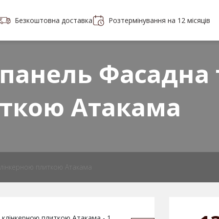
Безкоштовна доставка
Розтермінування на 12 місяців
Портфолио
Контакты
в плитки
панель Фасадна 
ткою Атакама
клінкерною плиткою Атакама