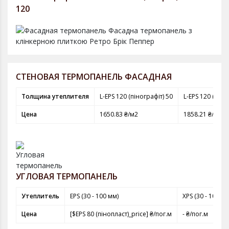
120
СТЕНОВАЯ ТЕРМОПАНЕЛЬ ФАСАДНАЯ
Толщина утеплителя
L-EPS 120 (пінографіт) 50
L-EPS 120 (піно
Цена
1650.83 ₴/м2
1858.21 ₴/м2
УГЛОВАЯ ТЕРМОПАНЕЛЬ
Утеплитель
EPS (30 - 100 мм)
XPS (30 - 100 мм
Цена
[$EPS 80 (пінопласт)_price] ₴/пог.м
- ₴/пог.м