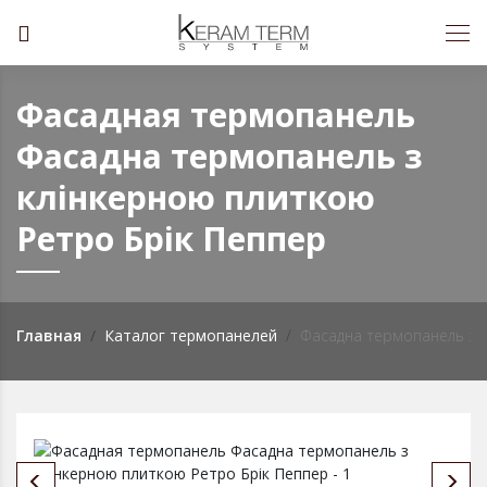
Фасадная термопанель
Фасадна термопанель з
клінкерною плиткою
Ретро Брiк Пеппер
Главная
Каталог термопанелей
Фасадна термопанель з к