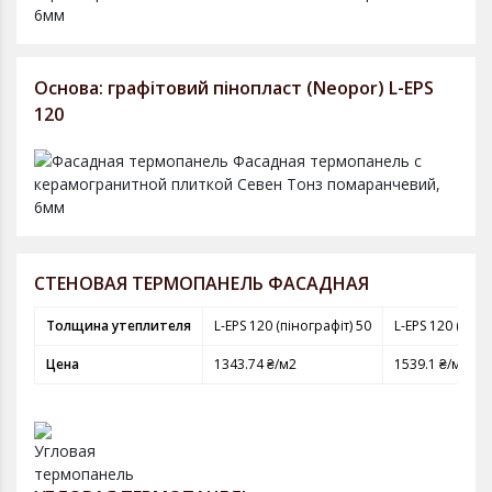
Основа: графітовий пінопласт (Neopor) L-EPS
120
СТЕНОВАЯ ТЕРМОПАНЕЛЬ ФАСАДНАЯ
Толщина утеплителя
L-EPS 120 (пінографіт) 50
L-EPS 120 (піно
Цена
1343.74 ₴/м2
1539.1 ₴/м2