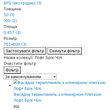
XPS (екструдер)
(1)
Товщина
50
(1)
100
(2)
Площа
0.457
(3)
Розмір
762*600
(3)
Застосувати фільтр
Скинути фільтр
Назва колекції: Лофт Брiк Чiлi
Очистити фільтр
Фільтр
Фасадна термопанель з клінкерною плиткою
Лофт Брiк Чiлi
від