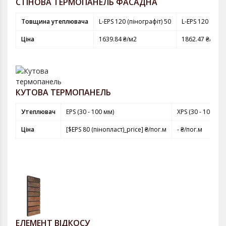
СТІНОВА ТЕРМОПАНЕЛЬ ФАСАДНА
Товщина утеплювача
L-EPS 120 (пінографіт) 50
L-EPS 120 (піно
Ціна
1639.84 ₴/м2
1862.47 ₴/м2
КУТОВА ТЕРМОПАНЕЛЬ
Утеплювач
EPS (30 - 100 мм)
XPS (30 - 100 мм)
Ціна
[$EPS 80 (пінопласт)_price] ₴/пог.м
- ₴/пог.м
ЕЛЕМЕНТ ВІДКОСУ