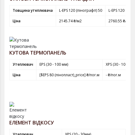
Товщина утеплювача
L-EPS 120 (пінографіт) 50
L-EPS 120 (піно
Ціна
2145.74 ₴/м2
2760.55 ₴/м2
КУТОВА ТЕРМОПАНЕЛЬ
Утеплювач
EPS (30 - 100 мм)
XPS (30 - 100 мм)
Ціна
[$EPS 80 (пінопласт)_price] ₴/пог.м
- ₴/пог.м
ЕЛЕМЕНТ ВІДКОСУ
Утеплювач
XPS (20 - 30мм)