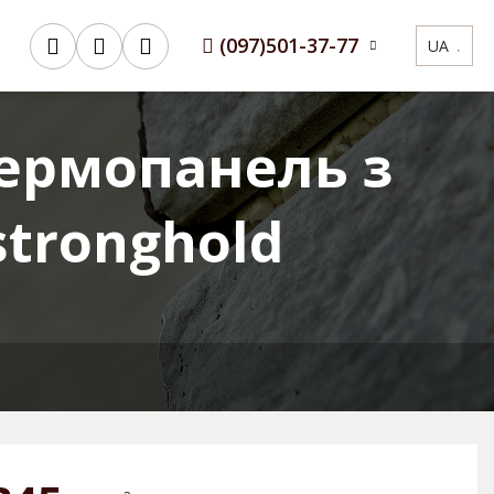
(097)
501-37-77
UA
Сертифікати
3D Конфігуратор
ермопанель з
stronghold