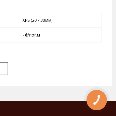
XPS (20 - 30мм)
- ₴/пог.м