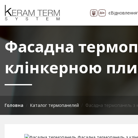
єВідновлення
Про компанію
Каталог
понад 400 видів
Фасадна термоп
клінкерною плит
Головна
Каталог термопанелей
Фасадна термопанель з к