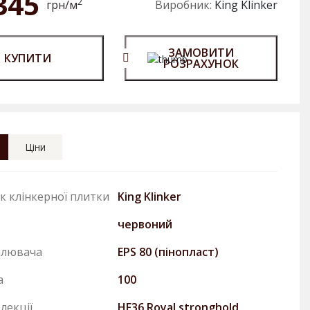
345
2
грн/м
Виробник:
King Klinker
ЗАМОВИТИ
КУПИТИ
РОЗРАХУНОК
Ціни
к клінкерної плитки
King Klinker
червоний
плювача
EPS 80 (пінопласт)
а
100
лекції
HF36 Royal stronghold