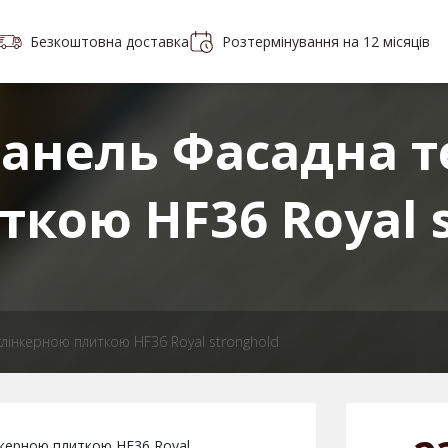
Безкоштовна доставка
Розтермінування на 12 місяців
Портфоліо
Контакти
 плитки
анель Фасадна т
кою HF36 Royal 
лінкерною плиткою HF36 Royal stronghold