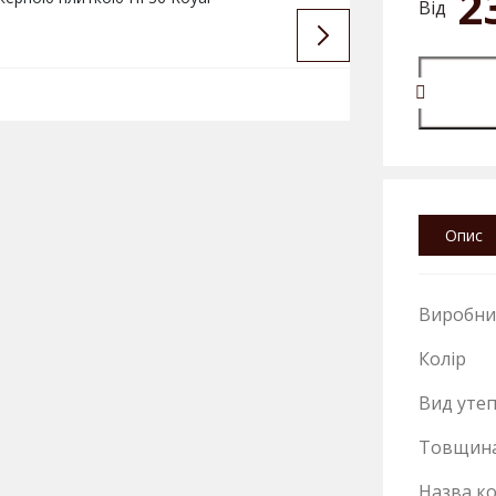
2
Від
Опис
Виробни
Колір
Вид уте
Товщин
Назва ко