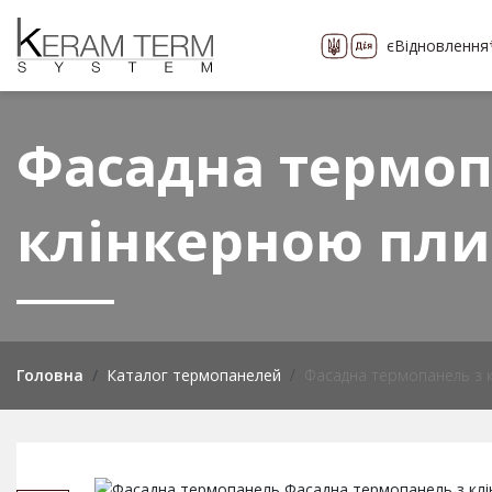
єВідновлення
Про компанію
Каталог
понад 400 видів
Фасадна термоп
клінкерною пли
Головна
Каталог термопанелей
Фасадна термопанель з к