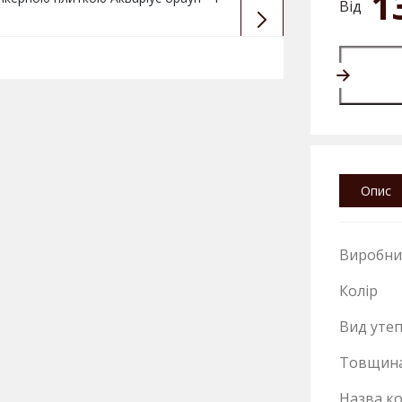
1
Від
Опис
Виробни
Колір
Вид уте
Товщин
Назва ко