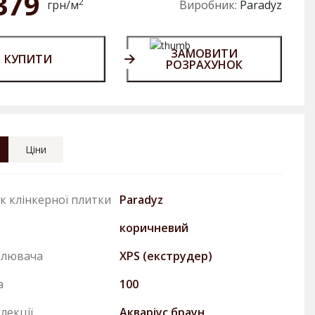
379
2
грн/м
Виробник:
Paradyz
ЗАМОВИТИ
КУПИТИ
РОЗРАХУНОК
Ціни
к клінкерної плитки
Paradyz
коричневий
плювача
XPS (екструдер)
а
100
лекції
Акварiус браун