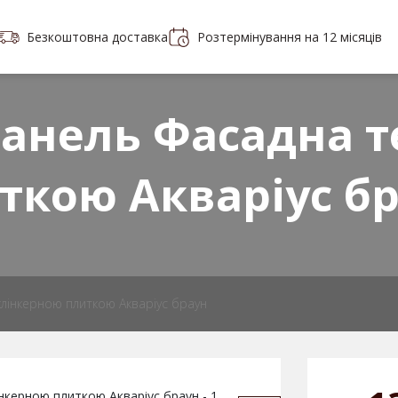
Безкоштовна доставка
Розтермінування на 12 місяців
Портфоліо
Контакти
 плитки
анель Фасадна т
ткою Акварiус б
лінкерною плиткою Акварiус браун