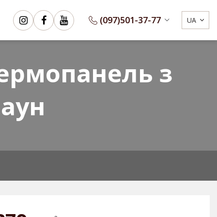
(097)
501-37-77
UA
Сертифікати
3D Конфігуратор
ермопанель з
раун