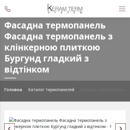
Фасадна термопанель
Фасадна термопанель з
клінкерною плиткою
Бургунд гладкий з
вiдтiнком
Головна
Каталог термопанелей
Фасадна термопанель з к