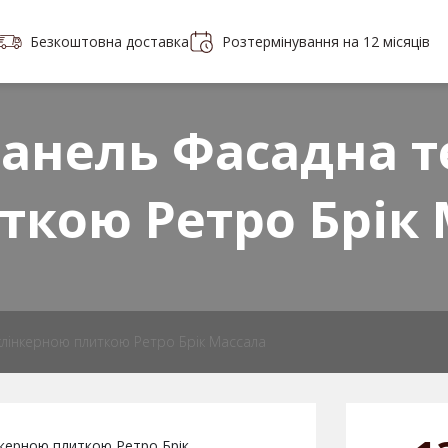
Безкоштовна доставка
Розтермінування на 12 місяців
Портфоліо
Контакти
 плитки
анель Фасадна т
ткою Ретро Брiк 
лінкерною плиткою Ретро Брiк Массала