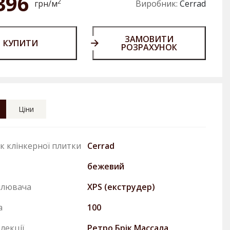
396
2
грн/м
Виробник:
Cerrad
ЗАМОВИТИ
КУПИТИ
РОЗРАХУНОК
Ціни
к клінкерної плитки
Cerrad
бежевий
плювача
XPS (екструдер)
а
100
лекції
Ретро Брiк Массала