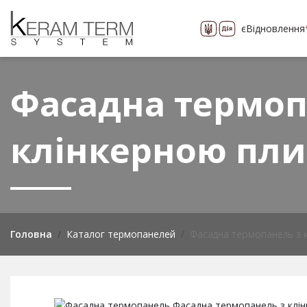
єВідновлення
Про компанію
Каталог
понад 400 видів
Фасадна термоп
клінкерною пли
Головна
Каталог термопанелей
Фасадна термопанель з к