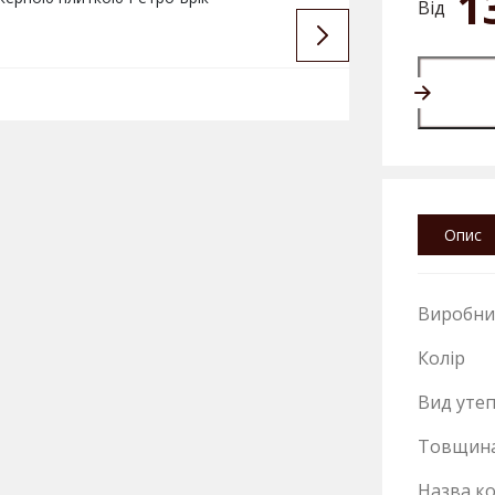
1
Від
Опис
Виробни
Колір
Вид уте
Товщин
Назва ко