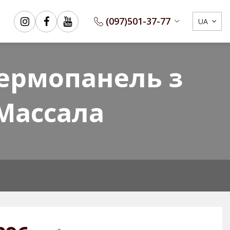
(097)
501-37-77
UA
Сертифікати
3D Конфігуратор
ермопанель з
Массала