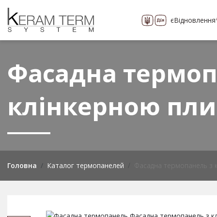
єВідновлення
Про компанію
Каталог
понад 400 видів
Фасадна термоп
клінкерною пли
Головна
Каталог термопанелей
Фасадна термопанель з 