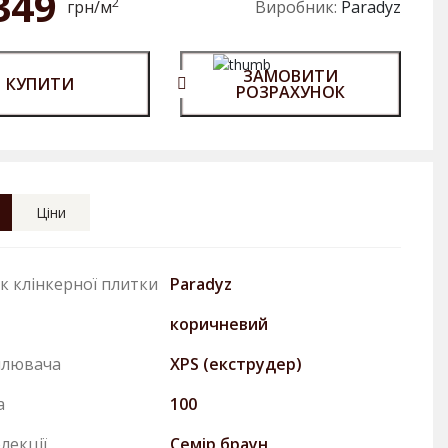
349
2
грн/м
Виробник:
Paradyz
ЗАМОВИТИ
КУПИТИ
РОЗРАХУНОК
Ціни
к клінкерної плитки
Paradyz
коричневий
плювача
XPS (екструдер)
а
100
лекції
Семiр браун