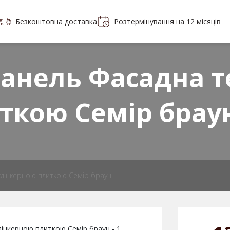
Безкоштовна доставка
Розтермінування на 12 місяців
Портфоліо
Контакти
 плитки
анель Фасадна т
ткою Семiр брау
клінкерною плиткою Семiр браун