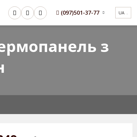
(097)
501-37-77
UA
Сертифікати
3D Конфігуратор
ермопанель з
н