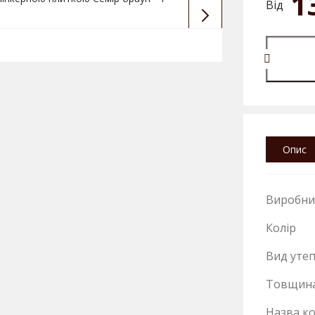
1
Від
Опис
Виробни
Колір
Вид уте
Товщин
Назва ко