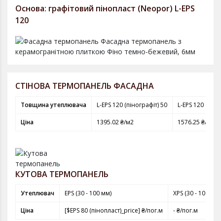
Основа: графітовий пінопласт (Neopor) L-EPS
120
СТІНОВА ТЕРМОПАНЕЛЬ ФАСАДНА
Товщина утеплювача
L-EPS 120 (пінографіт) 50
L-EPS 120 (піно
Ціна
1395.02 ₴/м2
1576.25 ₴/м2
КУТОВА ТЕРМОПАНЕЛЬ
Утеплювач
EPS (30 - 100 мм)
XPS (30 - 100 мм)
Ціна
[$EPS 80 (пінопласт)_price] ₴/пог.м
- ₴/пог.м