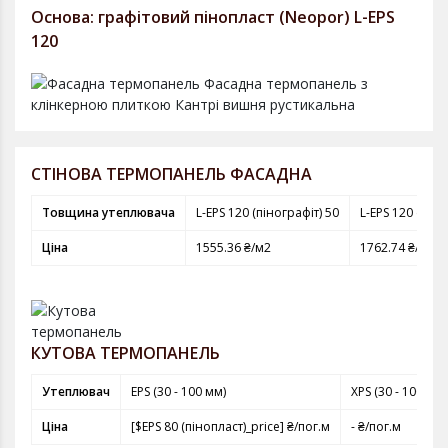
Основа: графітовий пінопласт (Neopor) L-EPS
120
СТІНОВА ТЕРМОПАНЕЛЬ ФАСАДНА
Товщина утеплювача
L-EPS 120 (пінографіт) 50
L-EPS 120 (піно
Ціна
1555.36 ₴/м2
1762.74 ₴/м2
КУТОВА ТЕРМОПАНЕЛЬ
Утеплювач
EPS (30 - 100 мм)
XPS (30 - 100 мм)
Ціна
[$EPS 80 (пінопласт)_price] ₴/пог.м
- ₴/пог.м