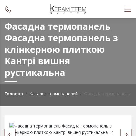
Фасадна термопанель
Фасадна термопанель з
клінкерною плиткою
Кантрi вишня
рустикальна
Головна
Каталог термопанелей
Фасадна термопанель з к