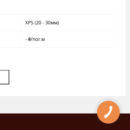
XPS (20 - 30мм)
- ₴/пог.м