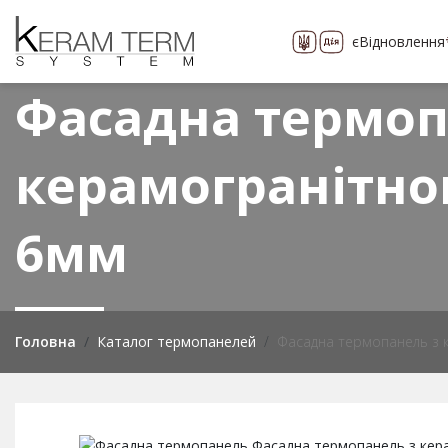
єВідновлення
Про компанію
Каталог
понад 400 видів
Фасадна термоп
керамогранітно
6мм
Головна
Каталог термопанелей
Фасадна термопанель з 