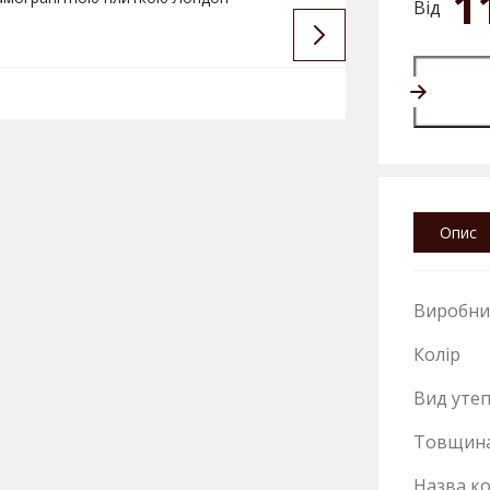
1
Від
Опис
Виробни
Колір
Вид уте
Товщин
Назва ко