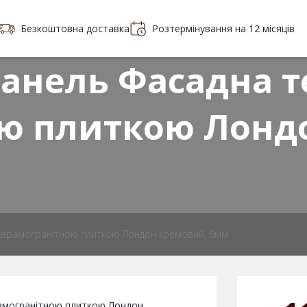
Безкоштовна доставка
Розтермінування на 12 місяців
Портфоліо
Контакти
 плитки
анель Фасадна т
ю плиткою Лонд
керамогранітною плиткою Лондон кремовий, 6мм