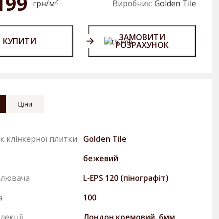
199
2
грн/м
Виробник:
Golden Tile
ЗАМОВИТИ
КУПИТИ
РОЗРАХУНОК
Ціни
к клінкерної плитки
Golden Tile
бежевий
плювача
L-EPS 120 (пінографіт)
а
100
лекції
Лондон кремовий, 6мм