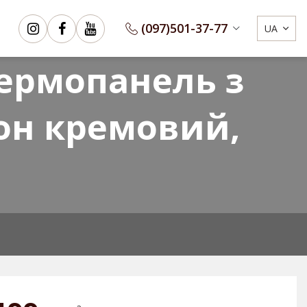
(097)
501-37-77
UA
Сертифікати
3D Конфігуратор
ермопанель з
он кремовий,