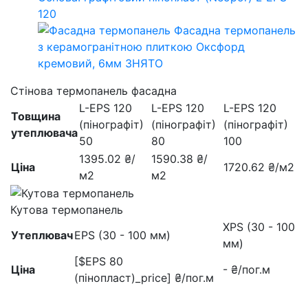
120
Стінова термопанель фасадна
L-EPS 120
L-EPS 120
L-EPS 120
Товщина
(пінографіт)
(пінографіт)
(пінографіт)
утеплювача
50
80
100
1395.02 ₴/
1590.38 ₴/
Ціна
1720.62 ₴/м2
м2
м2
Кутова термопанель
XPS (30 - 100
Утеплювач
EPS (30 - 100 мм)
мм)
[$EPS 80
Ціна
- ₴/пог.м
(пінопласт)_price] ₴/пог.м