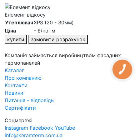
Елемент відкосу
Утеплювач
XPS (20 - 30мм)
Ціна
- ₴/пог.м
купити
замовити розрахунок
Компанія займається виробництвом фасадних
термопанелей
Каталог
КНОПКА
ЗВ'ЯЗКУ
Про компанию
Контакти
Новини
Питання - відповідь
Сертифікати
Соцмережі
Instagram
Facebook
YouTube
info@keramterm.com.ua