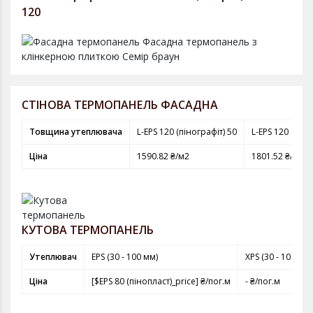
120
СТІНОВА ТЕРМОПАНЕЛЬ ФАСАДНА
Товщина утеплювача
L-EPS 120 (пінографіт) 50
L-EPS 120 (піно
Ціна
1590.82 ₴/м2
1801.52 ₴/м2
КУТОВА ТЕРМОПАНЕЛЬ
Утеплювач
EPS (30 - 100 мм)
XPS (30 - 100 мм)
Ціна
[$EPS 80 (пінопласт)_price] ₴/пог.м
- ₴/пог.м