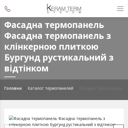
Фасадна термопанель
Фасадна термопанель з
клінкерною плиткою
Бургунд рустикальний з
вiдтiнком
Головна
Каталог термопанелей
Фасадна термопанель з к