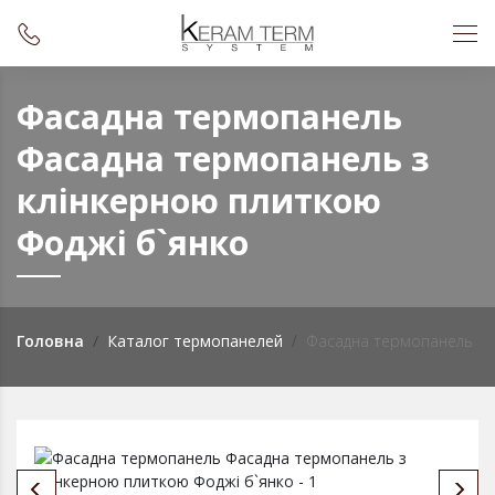
Фасадна термопанель
Фасадна термопанель з
клінкерною плиткою
Фоджi б`янко
Головна
Каталог термопанелей
Фасадна термопанель з к