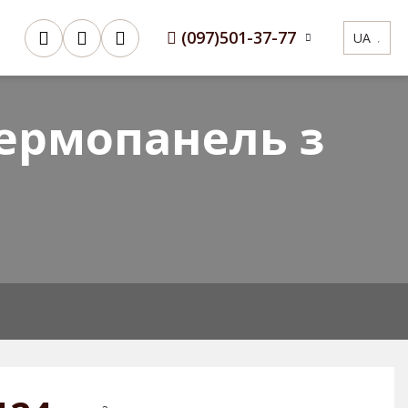
(097)
501-37-77
UA
Сертифікати
3D Конфігуратор
ермопанель з