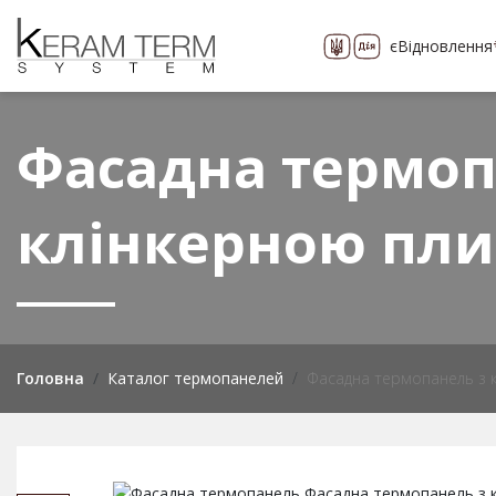
єВідновлення
Про компанію
Каталог
понад 400 видів
Фасадна термоп
клінкерною пли
Головна
Каталог термопанелей
Фасадна термопанель з 