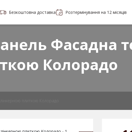
Безкоштовна доставка
Розтермінування на 12 місяців
Портфоліо
Контакти
 плитки
анель Фасадна т
ткою Колорадо
клінкерною плиткою Колорадо