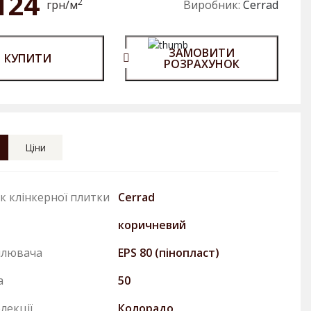
124
2
грн/м
Виробник:
Cerrad
ЗАМОВИТИ
КУПИТИ
РОЗРАХУНОК
Ціни
к клінкерної плитки
Cerrad
коричневий
плювача
EPS 80 (пінопласт)
а
50
лекції
Колорадо