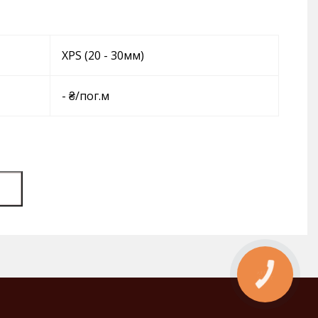
XPS (20 - 30мм)
- ₴/пог.м
КНОПКА
ЗВ'ЯЗКУ