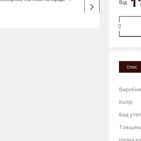
1
Від
Опис
Виробни
Колір
Вид уте
Товщин
Назва ко