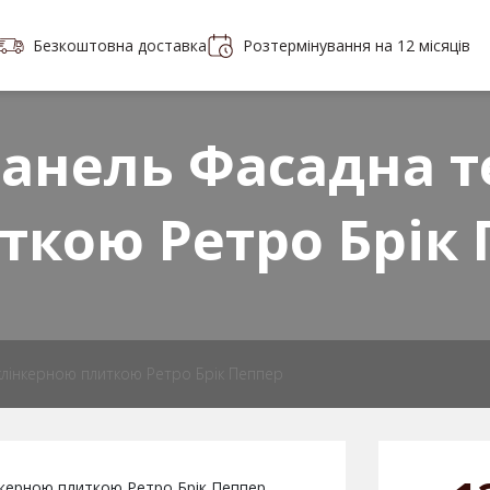
Безкоштовна доставка
Розтермінування на 12 місяців
Портфоліо
Контакти
 плитки
анель Фасадна т
ткою Ретро Брiк
лінкерною плиткою Ретро Брiк Пеппер