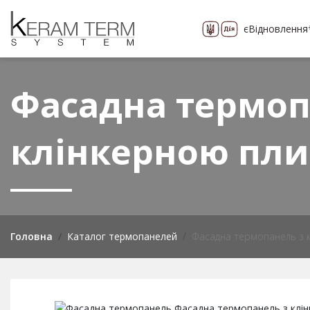
єВідновлення
Про компанію
Каталог
понад 400 видів
Фасадна термоп
клінкерною пли
Головна
Каталог термопанелей
Фасадна термопанель з к