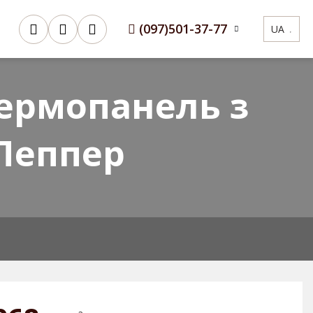
(097)
501-37-77
UA
Сертифікати
3D Конфігуратор
ермопанель з
 Пеппер