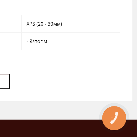
XPS (20 - 30мм)
- ₴/пог.м
КНОПКА
ЗВ'ЯЗКУ