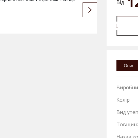
1
Від
Опис
Виробни
Колір
Вид уте
Товщин
Назва ко