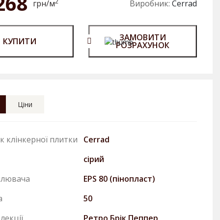
268
2
грн/м
Виробник:
Cerrad
ЗАМОВИТИ
КУПИТИ
РОЗРАХУНОК
Ціни
к клінкерної плитки
Cerrad
сірий
плювача
EPS 80 (пінопласт)
а
50
лекції
Ретро Брiк Пеппер